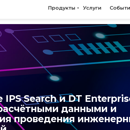
Продукты
Услуги
Событ
 IPS Search и DT Enterpris
расчётными данными и
ия проведения инженер
ий