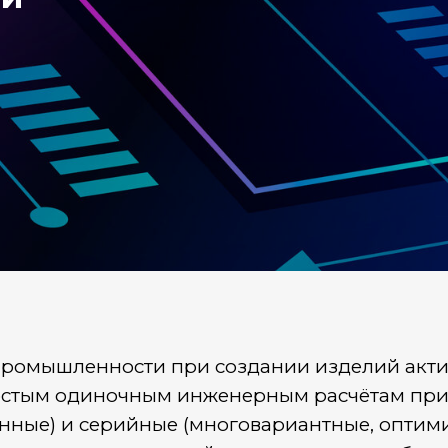
 промышленности при создании изделий акт
остым одиночным инженерным расчётам при
нные) и серийные (многовариантные, оптим