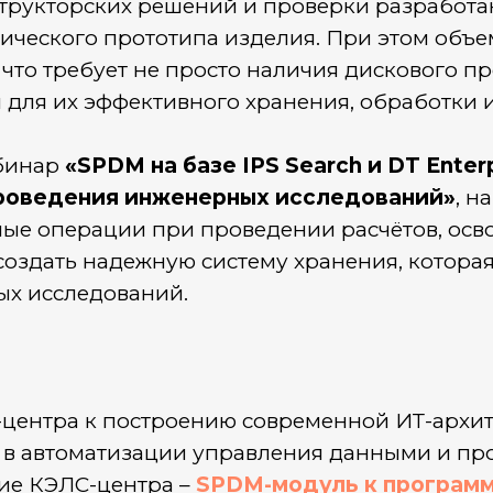
трукторских решений и проверки разработа
ического прототипа изделия. При этом объ
что требует не просто наличия дискового пр
для их эффективного хранения, обработки и
ебинар
«SPDM на базе IPS Search и DT Ente
проведения инженерных исследований»
, н
ные операции при проведении расчётов, ос
к создать надежную систему хранения, котора
ых исследований.
-центра к построению современной ИТ-архи
в автоматизации управления данными и пр
ие КЭЛС-центра –
SPDM-модуль к программ