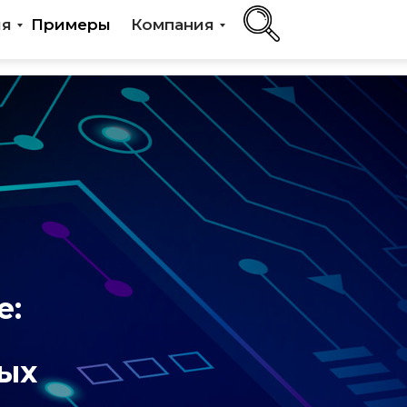
ия
Примеры
Компания
e:
ных