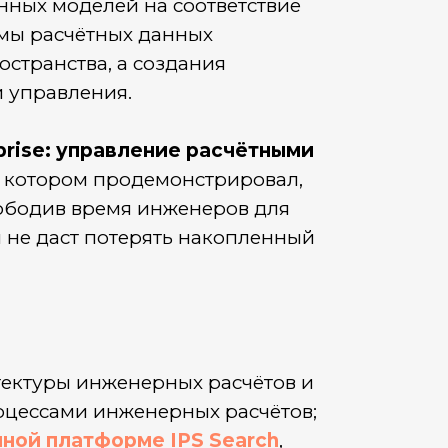
нных моделей на соответствие
емы расчётных данных
остранства, а создания
 управления.
rprise: управление расчётными
а котором продемонстрировал,
вободив время инженеров для
я не даст потерять накопленный
тектуры инженерных расчётов и
оцессами инженерных расчётов;
ной платформе IPS Search
,